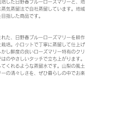
栽培した日野春ブルーローズマリーと、地
水蒸気蒸留法で自社蒸留しています。地域
を目指した商品です。
まれた、日野春ブルーローズマリーを耕作
社栽培。小ロットで丁寧に蒸留して仕上げ
しかし鮮度の良いローズマリー特有のクリ
ではのやさしいタッチで立ち上がります。
してくれるような蒸留水です。山梨の風土
リーの清々しさを、ぜひ暮らしの中でお楽