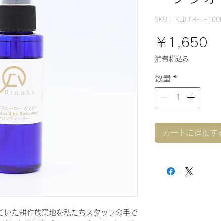
SKU： KLB-FRH-H100
価
￥1,650
格
消費税込み
数量
*
カートに追加す
ていた耕作放棄地を私たちスタッフの手で