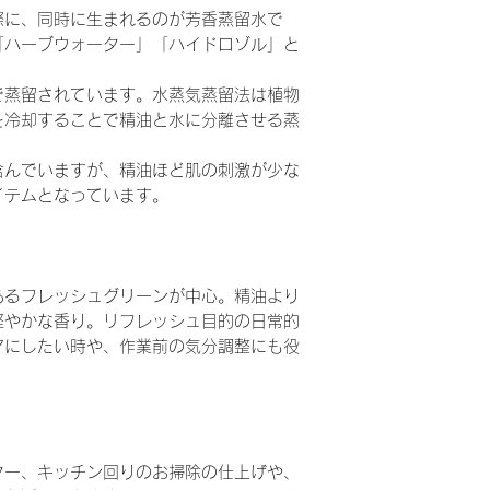
際に、同時に生まれるのが芳香蒸留水で
「ハーブウォーター」「ハイドロゾル」と
で蒸留されています。水蒸気蒸留法は植物
を冷却することで精油と水に分離させる蒸
含んでいますが、精油ほど肌の刺激が少な
イテムとなっています。
あるフレッシュグリーンが中心。精油より
軽やかな香り。リフレッシュ目的の日常的
アにしたい時や、作業前の気分調整にも役
ター、キッチン回りのお掃除の仕上げや、