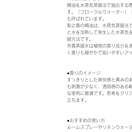
精油を水蒸気蒸留法で抽出する
す。「フローラルウォーター」
も呼ばれています。
梨之香の精油は、水蒸気蒸留法
と水を加熱して発生した水蒸気
留方法です。
芳香蒸留水は植物の香り成分を
く香りも穏やかで扱いやすいア
●香りのイメージ
すっきりとした爽快感と青みの
も刺激が少なく、透明感のある
な使用に最適です。思考をクリ
立ちます。
●おすすめの使い方
ルームスプレーやリネンウォー