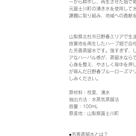
一から耕作し、再生させた畑で
元富士川町の湧き水を使用して
課題に取り組み、地域への貢献
山梨県北杜市日野春エリアで生
放棄地を再生したハーブ畑で自
た芳香蒸留水です。強すぎず、
アなハーバル感が、蒸留水なら
心身を整え、やさしく背中を押
が育んだ日野春ブルーローズマ
しみください。
原材料：枝葉、湧水
抽出方法：水蒸気蒸留法
容量：100mL
原産地：山梨県富士川町
●芳香蒸留水とは？