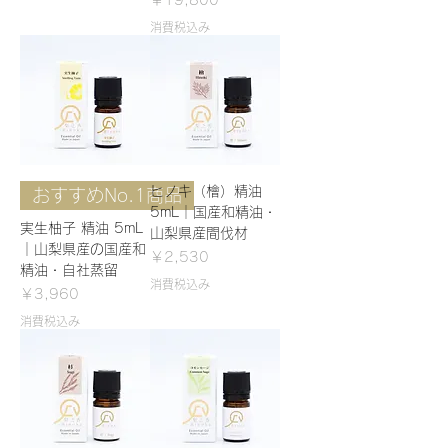
￥19,800
消費税込み
ヒノキ（檜）精油
おすすめNo.1商品
5mL｜国産和精油・
実生柚子 精油 5mL
山梨県産間伐材
｜山梨県産の国産和
価格
￥2,530
精油・自社蒸留
消費税込み
価格
￥3,960
消費税込み