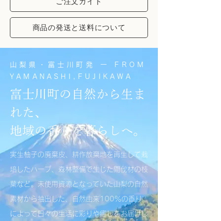
ご注文ガイド
商品の発送と送料について
​山梨県・富士川町発 ー FROM
YAMANASHI,FUJIKAWA
富士川町の自然から生ま
れた、
​地域の香りを暮らしへ。
実生柚子の廃棄皮、耕作放棄地を再生して栽
培したハーブ、森林整備で生じた間伐材の枝
葉など。未使用資源となっていた山梨の自然
素材から抽出した、自然由来100％の香り
によって日々の生活に彩りや癒しをお届けし