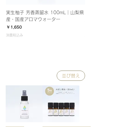
実生柚子 芳香蒸留水 100mL｜山梨県
ヒノキ（檜）芳香蒸留
産・国産アロマウォーター
産・自社蒸留アロマ
価格
価格
￥1,650
￥1,650
消費税込み
消費税込み
並び替え