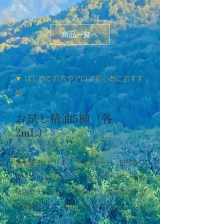
ます。
商品一覧へ
▼ はじめての方やアロマ初心者​におすす
め
お試し精油5種（各
2mL）
​実生柚子、ヒノキ、コモンセージ、日野春ブ
ルーローズマリー、ブラックペパーミントの
精油セットです。少量なので、梨之香の精油
の体験やアロマ入門にもおすすめです。