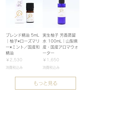
ブレンド精油 5mL
実生柚子 芳香蒸留
｜柚子×ローズマリ
水 100mL｜山梨県
ー×ミント／国産和
産・国産アロマウォ
精油
ーター
価格
価格
￥2,530
￥1,650
消費税込み
消費税込み
もっと見る