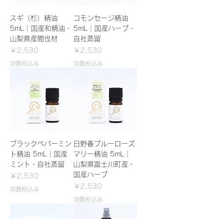
スギ（杉）精油
コモンセージ精油
5mL｜国産和精油・
5mL｜国産ハーブ・
山梨県産間伐材
自社蒸留
価格
価格
￥2,530
￥2,530
消費税込み
消費税込み
ブラックペパーミン
日野春ブルーローズ
ト精油 5mL｜国産
マリー精油 5mL｜
ミント・自社蒸留
山梨県富士川町産・
国産ハーブ
価格
￥2,530
価格
￥2,530
消費税込み
消費税込み