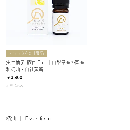
おすすめNo.1商品
はじめての方におす
実生柚子 精油 5mL｜山梨県産の国産
お試し精油5種セット
和精油・自社蒸留
精油・はじめてのア
価格
価格
￥3,960
￥3,740
消費税込み
消費税込み
​精油 ｜ Essential oil