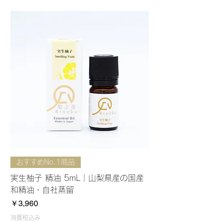
おすすめNo.1商品
ヒノキ（檜）精油 5
油・山梨県産間伐材
実生柚子 精油 5mL｜山梨県産の国産
価格
￥2,530
和精油・自社蒸留
価格
￥3,960
消費税込み
消費税込み