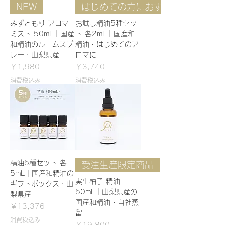
NEW
はじめての方におすすめ
みずともり アロマ
お試し精油5種セッ
ミスト 50mL｜国産
ト 各2mL｜国産和
和精油のルームスプ
精油・はじめてのア
レー・山梨県産
ロマに
価格
価格
￥1,980
￥3,740
消費税込み
消費税込み
精油5種セット 各
受注生産限定商品
5mL｜国産和精油の
実生柚子 精油
ギフトボックス・山
50mL｜山梨県産の
梨県産
国産和精油・自社蒸
価格
￥13,376
留
消費税込み
価格