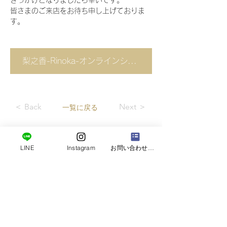
きっかけとなりましたら幸いです。
皆さまのご来店をお待ち申し上げておりま
す。
梨之香-Rinoka-オンラインショップ
＜ Back
Next ＞
一覧に戻る
LINE
Instagram
お問い合わせフォーム
〒400-0502
山梨県南巨摩郡富士川町最勝寺1369-1
​株式会社エヌテックス 香Lab.事業部