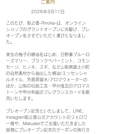
ご案内
2026年3月11日
このたび、梨之香-Rinoka-は、オンライン
ショップのグランドオープンに先駆け、プレ
オープンをさせていただく運びとなりまし
た。
実生の柚子の精油をはじめ、日野春ブルーロ
ーズマリー、ブラックペパーミント、コモン
セージ、ヒノキ、スギ、など山梨県富士川町
の自然素材から抽出した精油/エッセンシャ
ルオイル、芳香蒸留水/アロマウォーターの
ほか、山梨の伝統工芸・甲州鬼瓦のアロマス
トーンや甲州和紙のフレグランスカードを販
売いたします。
プレオープン記念といたしまして、LINE、
Instagram梨之香公式アカウントのフォロワ
ー様や、Makuakeでご支援いただきました
皆様にプレオープン記念のクーポンの発行さ